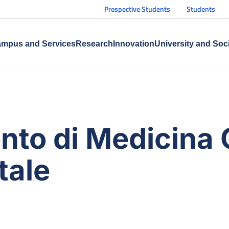
Prospective Students
Students
mpus and Services
Research
Innovation
University and Soc
nto di Medicina C
tale