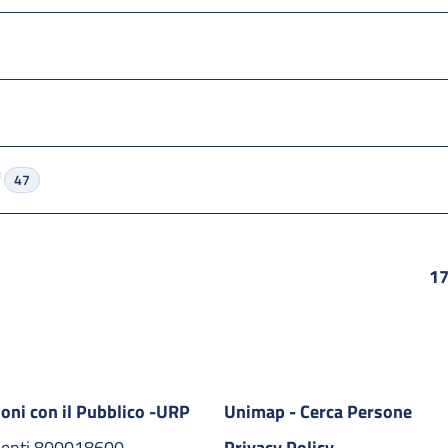
f
47
1
ioni con il Pubblico -URP
Unimap - Cerca Persone
denti 800018600​
Privacy Policy