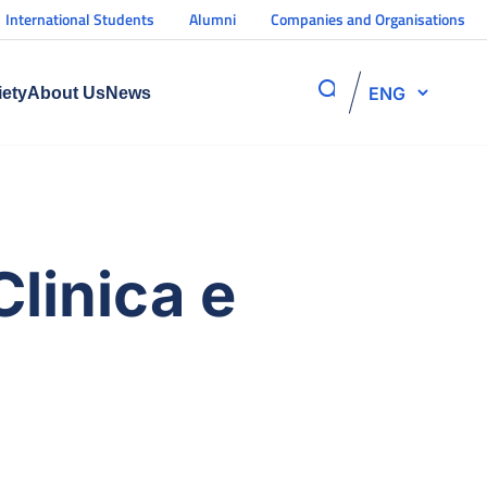
International Students
Alumni
Companies and Organisations
ENG
iety
About Us
News
linica e