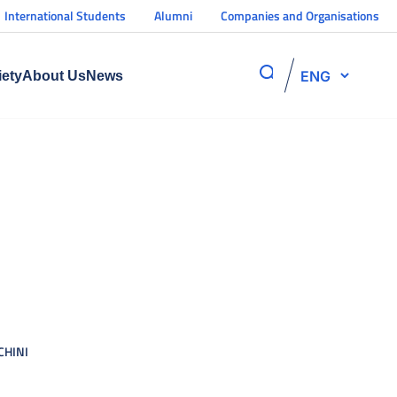
International Students
Alumni
Companies and Organisations
ENG
iety
About Us
News
CHINI