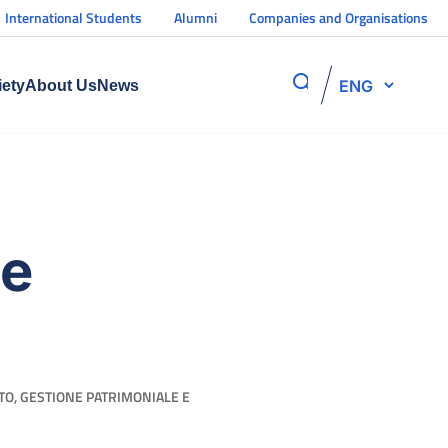
International Students
Alumni
Companies and Organisations
ENG
iety
About Us
News
ne
ATO, GESTIONE PATRIMONIALE E