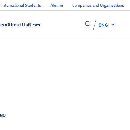
International Students
Alumni
Companies and Organisations
ENG
iety
About Us
News
INO