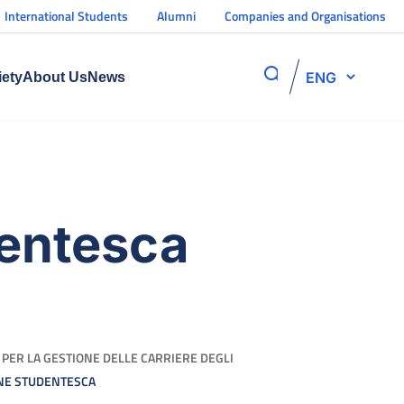
International Students
Alumni
Companies and Organisations
ENG
iety
About Us
News
dentesca
A' PER LA GESTIONE DELLE CARRIERE DEGLI
ONE STUDENTESCA