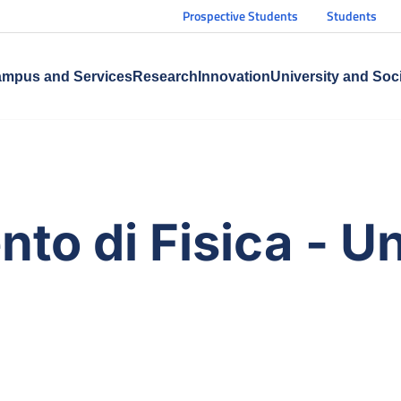
Prospective Students
Students
mpus and Services
Research
Innovation
University and Soc
to di Fisica - Un