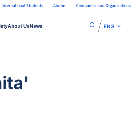
International Students
Alumni
Companies and Organisations
ENG
iety
About Us
News
ita'