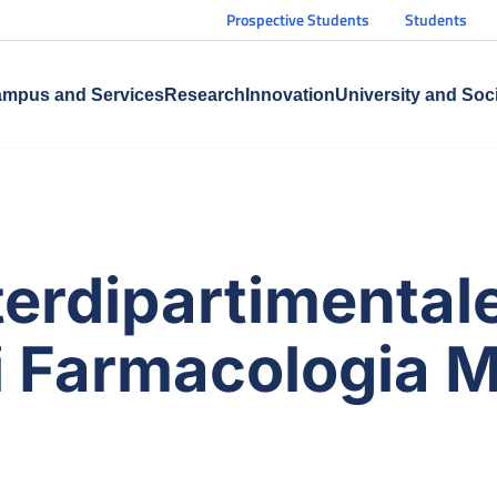
Prospective Students
Students
mpus and Services
Research
Innovation
University and Soc
terdipartimentale
i Farmacologia 