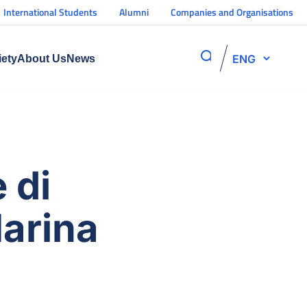
International Students
Alumni
Companies and Organisations
ENG
iety
About Us
News
 di
Marina