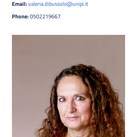
Email:
valeria.dibussolo@unipi.it
Phone:
0502219667