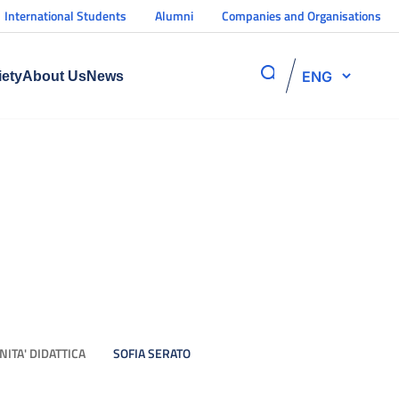
International Students
Alumni
Companies and Organisations
ENG
iety
About Us
News
NITA' DIDATTICA
SOFIA SERATO