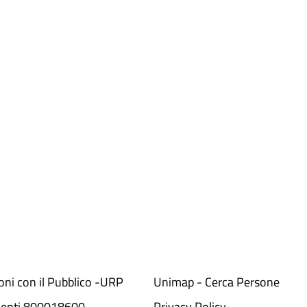
ioni con il Pubblico -URP
Unimap - Cerca Persone
denti 800018600​
Privacy Policy