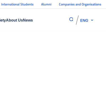
International Students
Alumni
Companies and Organisations
ENG
iety
About Us
News