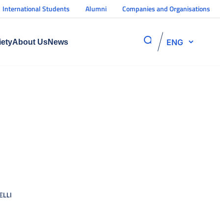
International Students
Alumni
Companies and Organisations
ENG
iety
About Us
News
ELLI