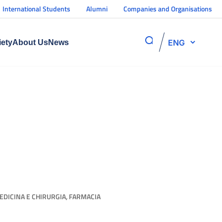
International Students
Alumni
Companies and Organisations
ENG
iety
About Us
News
MEDICINA E CHIRURGIA, FARMACIA