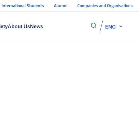
International Students
Alumni
Companies and Organisations
ENG
iety
About Us
News