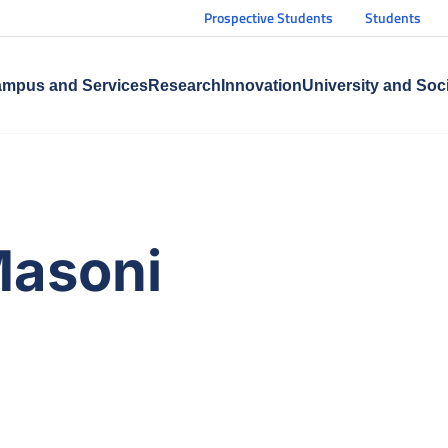
Prospective Students
Students
mpus and Services
Research
Innovation
University and Soc
Masoni