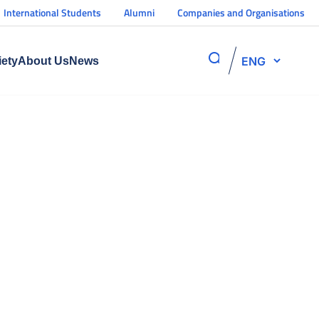
International Students
Alumni
Companies and Organisations
ENG
iety
About Us
News