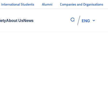
International Students
Alumni
Companies and Organisations
ENG
iety
About Us
News