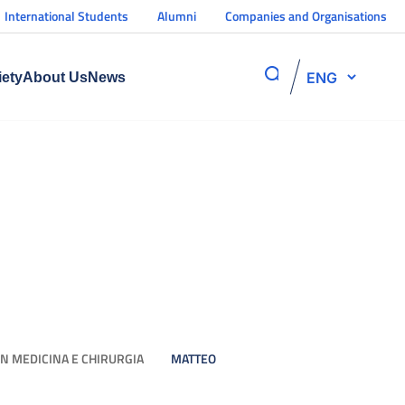
International Students
Alumni
Companies and Organisations
ENG
iety
About Us
News
IN MEDICINA E CHIRURGIA
MATTEO