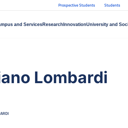
Prospective Students
Students
mpus and Services
Research
Innovation
University and Soc
iano Lombardi
ARDI