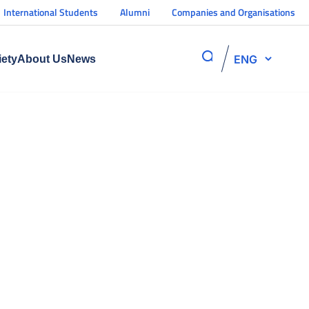
International Students
Alumni
Companies and Organisations
ENG
iety
About Us
News