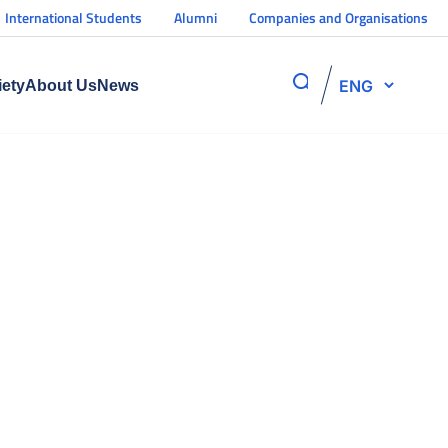
International Students
Alumni
Companies and Organisations
ENG
iety
About Us
News