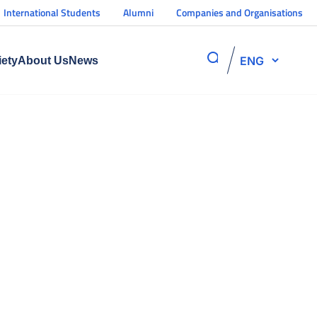
International Students
Alumni
Companies and Organisations
ENG
iety
About Us
News