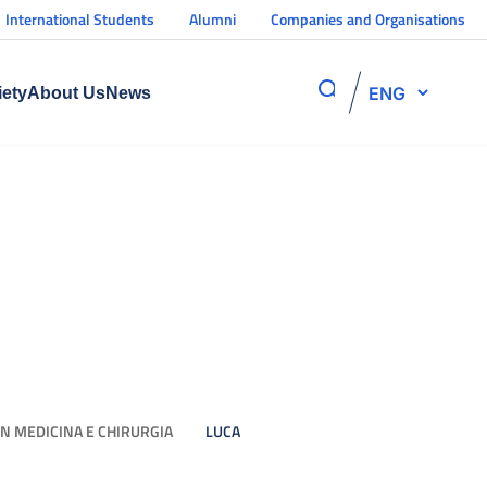
International Students
Alumni
Companies and Organisations
ENG
iety
About Us
News
IN MEDICINA E CHIRURGIA
LUCA