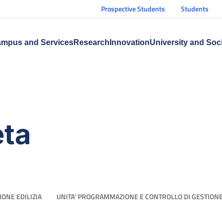
Prospective Students
Students
mpus and Services
Research
Innovation
University and Soc
eta
IONE EDILIZIA
UNITA' PROGRAMMAZIONE E CONTROLLO DI GESTIONE C