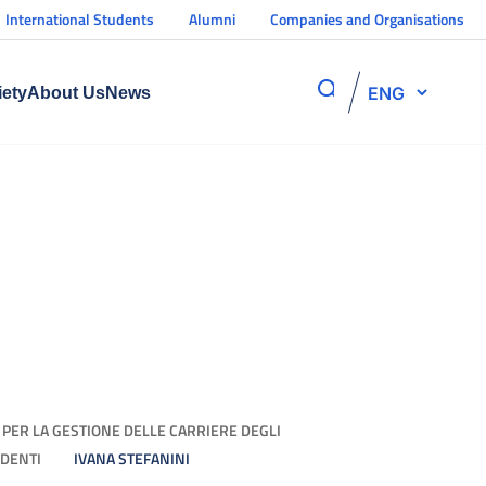
International Students
Alumni
Companies and Organisations
ENG
iety
About Us
News
A' PER LA GESTIONE DELLE CARRIERE DEGLI
UDENTI
IVANA STEFANINI