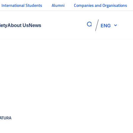
International Students
Alumni
Companies and Organisations
ENG
iety
About Us
News
ZATURA