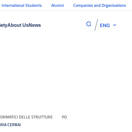
International Students
Alumni
Companies and Organisations
ENG
iety
About Us
News
NFORMATICI DELLE STRUTTURE
PO
ARIA CERBAI