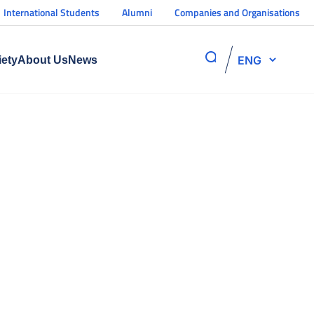
International Students
Alumni
Companies and Organisations
ENG
iety
About Us
News