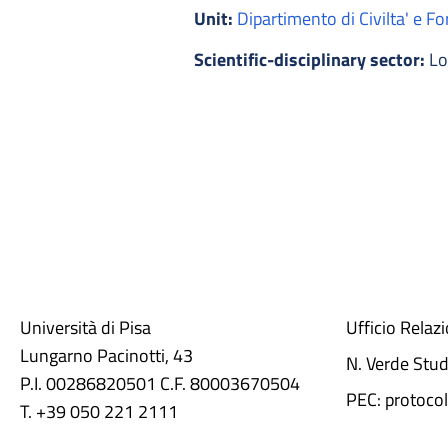
Unit:
Dipartimento di Civilta' e F
Scientific-disciplinary sector:
Log
Università di Pisa
Ufficio Relaz
Lungarno Pacinotti, 43
N. Verde Stu
P.I. 00286820501 C.F. 80003670504
PEC: protocol
T. +39 050 221 2111