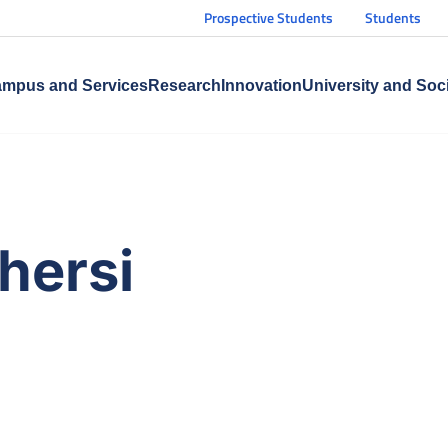
Prospective Students
Students
mpus and Services
Research
Innovation
University and Soc
hersi