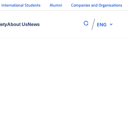
International Students
Alumni
Companies and Organisations
ENG
iety
About Us
News