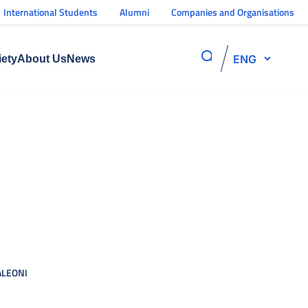
International Students
Alumni
Companies and Organisations
ENG
iety
About Us
News
ALEONI