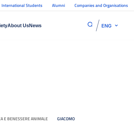
International Students
Alumni
Companies and Organisations
ENG
iety
About Us
News
CA E BENESSERE ANIMALE
GIACOMO