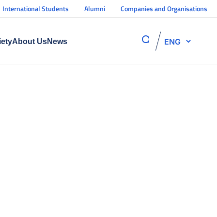
International Students
Alumni
Companies and Organisations
ENG
iety
About Us
News