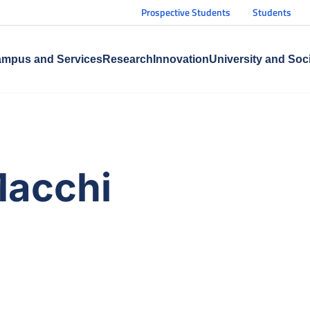
Prospective Students
Students
mpus and Services
Research
Innovation
University and Soc
Macchi