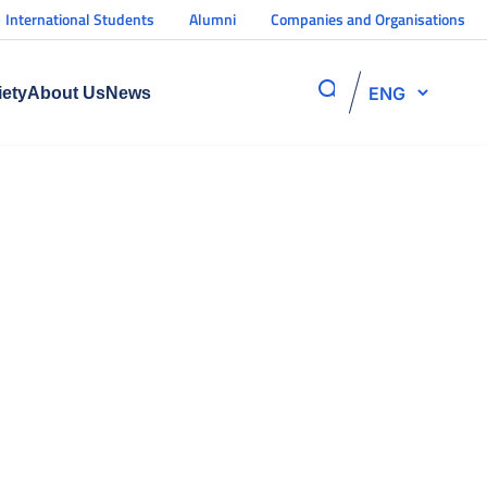
International Students
Alumni
Companies and Organisations
ENG
iety
About Us
News