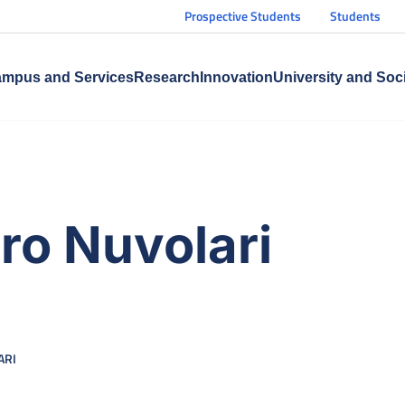
Prospective Students
Students
mpus and Services
Research
Innovation
University and Soc
ro Nuvolari
ARI