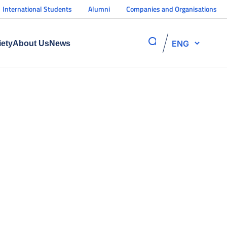
International Students
Alumni
Companies and Organisations
ENG
iety
About Us
News