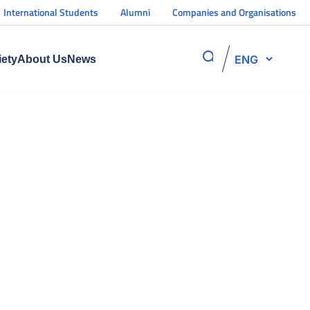
International Students
Alumni
Companies and Organisations
ENG
iety
About Us
News