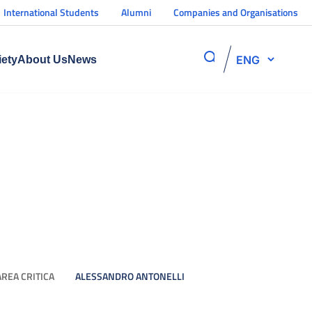
International Students
Alumni
Companies and Organisations
ENG
iety
About Us
News
REA CRITICA
ALESSANDRO ANTONELLI