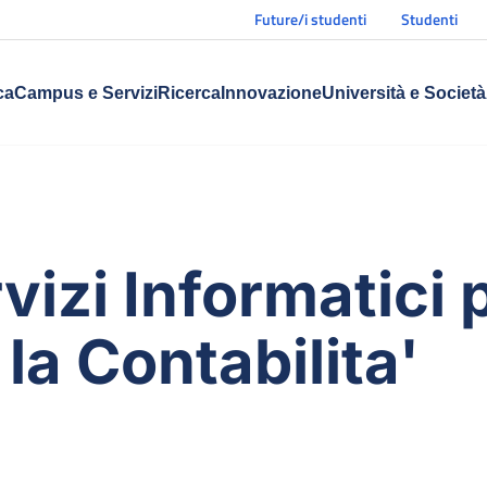
Future/i studenti
Studenti
ca
Campus e Servizi
Ricerca
Innovazione
Università e Società
vizi Informatici p
la Contabilita'