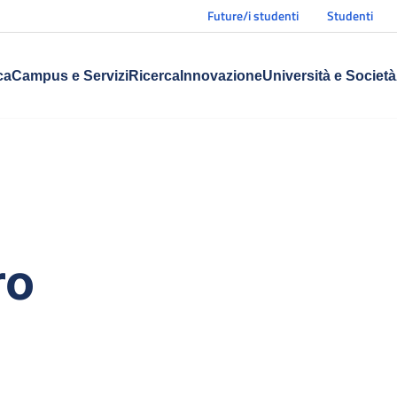
Future/i studenti
Studenti
ca
Campus e Servizi
Ricerca
Innovazione
Università e Società
ro