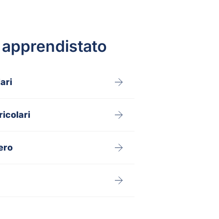
e apprendistato
lari
ricolari
tero