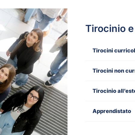
Tirocinio 
Tirocini currico
Tirocini non cur
Tirocinio all’es
Apprendistato