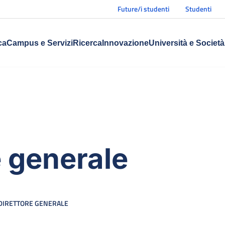
Future/i studenti
Studenti
ca
Campus e Servizi
Ricerca
Innovazione
Università e Società
e generale
DIRETTORE GENERALE