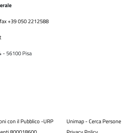
erale
 fax +39 050 2212588
t
4 - 56100 Pisa
ioni con il Pubblico -URP
Unimap - Cerca Persone
denti 800018600​
Privacy Policy