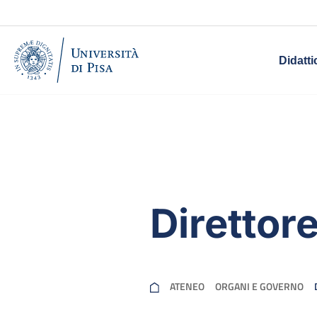
Didatti
Direttor
ATENEO
ORGANI E GOVERNO