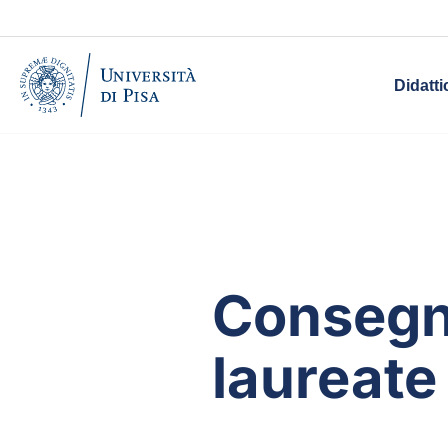
Didatti
Consegna
laureate 