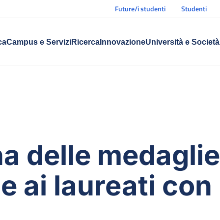
Future/i studenti
Studenti
ca
Campus e Servizi
Ricerca
Innovazione
Università e Società
 delle medaglie 
e ai laureati con