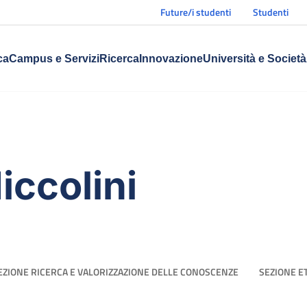
Future/i studenti
Studenti
ca
Campus e Servizi
Ricerca
Innovazione
Università e Società
iccolini
EZIONE RICERCA E VALORIZZAZIONE DELLE CONOSCENZE
SEZIONE E