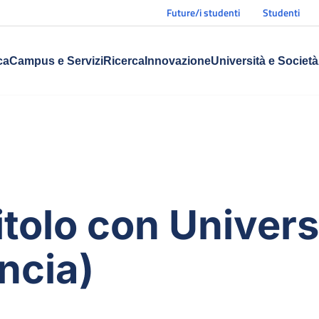
Future/i studenti
Studenti
ca
Campus e Servizi
Ricerca
Innovazione
Università e Società
itolo con Univers
ancia)