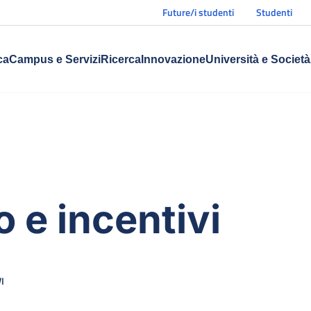
Future/i studenti
Studenti
ca
Campus e Servizi
Ricerca
Innovazione
Università e Società
 e incentivi
I