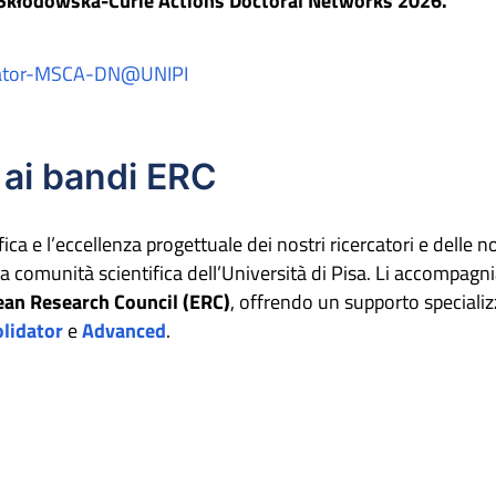
 Skłodowska-Curie Actions Doctoral Networks 2026.
dinator-MSCA-DN@UNIPI
 ai bandi ERC
a e l’eccellenza progettuale dei nostri ricercatori e delle no
la comunità scientifica dell’Università di Pisa. Li accompag
an Research Council (ERC)
, offrendo un supporto specializ
lidator
e
Advanced
.