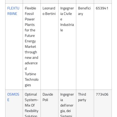
FLEXTU
Flexible
Leonard
Ingegner
Benefici
653941
RBINE
Fossil
o Bertini
ia Civile
ary
Power
e
Plants
Industria
for the
le
Future
Energy
Market
through
new and
advance
d
Turbine
Technolo
gies
OSMOS
Optimal
Davide
Ingegner
Third
773406
E
System-
Poli
ia
party
Mix Of
dell’ener
flexibility
gia, dei
Solution
Sistemi,