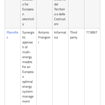
s for
del
Europea
Territori
n
o e delle
electricit
Costruzi
y
oni
Plan4Re
Synergis
Antonio
Informat
Third
773897
s
tic
Frangion
ica
party
approac
i
h of
multi-
energy
models
for an
Europea
n
optimal
energy
system
manage
ment