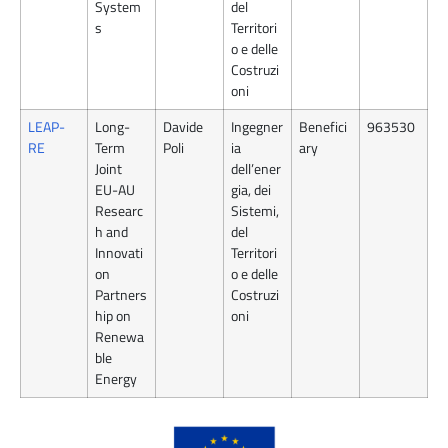
System
del
s
Territori
o e delle
Costruzi
oni
LEAP-
Long-
Davide
Ingegner
Benefici
963530
RE
Term
Poli
ia
ary
Joint
dell’ener
EU-AU
gia, dei
Researc
Sistemi,
h and
del
Innovati
Territori
on
o e delle
Partners
Costruzi
hip on
oni
Renewa
ble
Energy