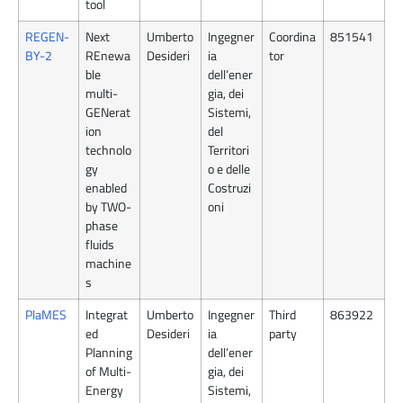
tool
REGEN-
Next
Umberto
Ingegner
Coordina
851541
BY-2
REnewa
Desideri
ia
tor
ble
dell’ener
multi-
gia, dei
GENerat
Sistemi,
ion
del
technolo
Territori
gy
o e delle
enabled
Costruzi
by TWO-
oni
phase
fluids
machine
s
PlaMES
Integrat
Umberto
Ingegner
Third
863922
ed
Desideri
ia
party
Planning
dell’ener
of Multi-
gia, dei
Energy
Sistemi,