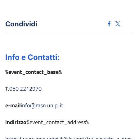
Condividi
Info e Contatti:
%event_contact_base%
T.
050 2212970
e-mail
info@msn.unipi.it
indirizzo
%event_contact_address%
https://www.msn.unipi.it/it/eventi/tra-passato-e-pres