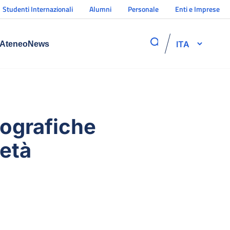
Studenti Internazionali
Alumni
Personale
Enti e Imprese
ITA
Ateneo
News
llografiche
 età