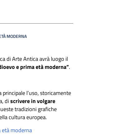
A ETÀ MODERNA
a di Arte Antica avrà luogo il
medioevo e prima età moderna”
.
 principale l’uso, storicamente
a, di
scrivere in volgare
 Queste tradizioni grafiche
ella cultura europea.
ma età moderna