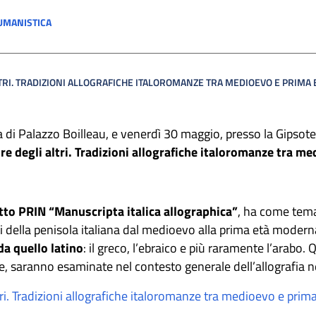
UMANISTICA
LTRI. TRADIZIONI ALLOGRAFICHE ITALOROMANZE TRA MEDIOEVO E PRIM
 di Palazzo Boilleau, e venerdì 30 maggio, presso la Gipsotec
ure degli altri. Tradizioni allografiche italoromanze tra 
tto PRIN “Manuscripta italica allographica”
, ha come tema
 della penisola italiana dal medioevo alla prima età modern
da quello latino
: il greco, l’ebraico e più raramente l’arabo.
e, saranno esaminate nel contesto generale dell’allografia n
tri. Tradizioni allografiche italoromanze tra medioevo e pri