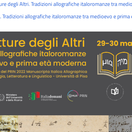
e degli Altri. Tradizioni allografiche italoromanze tra med
ri. Tradizioni allografiche italoromanze tra medioevo e prim