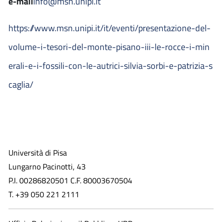
e-mail
info@msn.unipi.it
https://www.msn.unipi.it/it/eventi/presentazione-del-
volume-i-tesori-del-monte-pisano-iii-le-rocce-i-min
erali-e-i-fossili-con-le-autrici-silvia-sorbi-e-patrizia-s
caglia/
Università di Pisa
Lungarno Pacinotti, 43
P.I. 00286820501 C.F. 80003670504
T. +39 050 221 2111