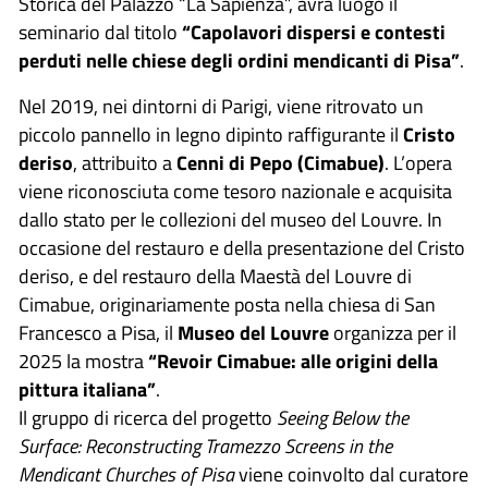
Storica del Palazzo “La Sapienza”, avrà luogo il
seminario dal titolo
“Capolavori dispersi e contesti
perduti nelle chiese degli ordini mendicanti di Pisa”
.
Nel 2019, nei dintorni di Parigi, viene ritrovato un
piccolo pannello in legno dipinto raffigurante il
Cristo
deriso
, attribuito a
Cenni di Pepo (Cimabue)
. L’opera
viene riconosciuta come tesoro nazionale e acquisita
dallo stato per le collezioni del museo del Louvre. In
occasione del restauro e della presentazione del Cristo
deriso, e del restauro della Maestà del Louvre di
Cimabue, originariamente posta nella chiesa di San
Francesco a Pisa, il
Museo del Louvre
organizza per il
2025 la mostra
“Revoir Cimabue: alle origini della
pittura italiana”
.
Il gruppo di ricerca del progetto
Seeing Below the
Surface: Reconstructing Tramezzo Screens in the
Mendicant Churches of Pisa
viene coinvolto dal curatore