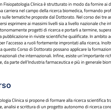
in Fisiopatologia Clinica è strutturato in modo da fornire ai do
a carriera nel campo della ricerca biomedica, formando profe
sulle tematiche proposte dal Dottorato. Nel corso dei tre a
ersi esprimere ai massimi livelli sia a livello nazionale che
onomamente progetti di ricerca e portarli a termine, superand
a pubblicazione in riviste scientifiche qualificate. In ambito 
per l’accesso a ruoli fortemente improntati alla ricerca. Inolt
 da questo Corso di Dottorato possano applicare la formazione
 nazionali che internazionali. Infine, esiste un’importante ri
te, da parte dell’Industria farmaceutica e più in generale bio
rso
ologia Clinica si propone di formare alla ricerca scientifica t
, analisi e scrittura di un progetto autonomo di ricerca co