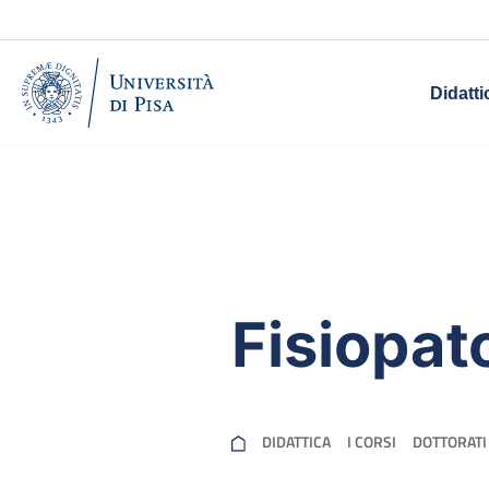
Didatti
Fisiopato
DIDATTICA
I CORSI
DOTTORATI