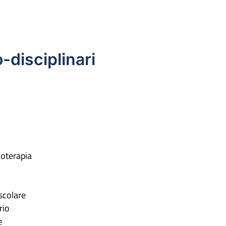
-disciplinari
ioterapia
scolare
rio
e