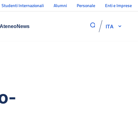
Studenti Internazionali
Alumni
Personale
Enti e Imprese
ITA
Ateneo
News
o-