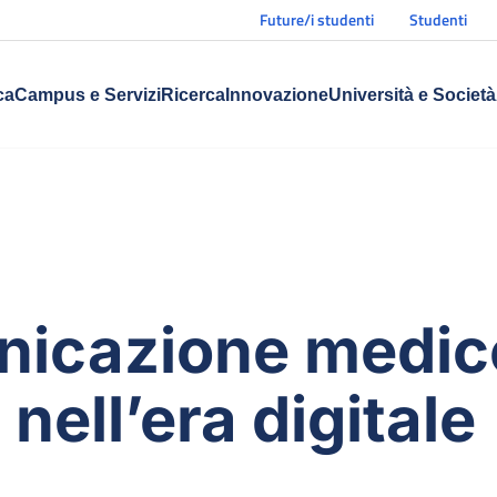
Future/i studenti
Studenti
ca
Campus e Servizi
Ricerca
Innovazione
Università e Società
nicazione medic
nell’era digitale