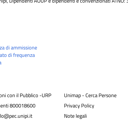
Unipi, Dipendenti AOUP e dipendenti e convenzionati ATNO:
nza di ammissione
ato di frequenza
a
ioni con il Pubblico -URP
Unimap - Cerca Persone
denti 800018600​
Privacy Policy
lo@pec.unipi.it
Note legali