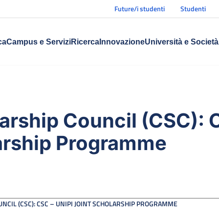
Future/i studenti
Studenti
ca
Campus e Servizi
Ricerca
Innovazione
Università e Società
arship Council (CSC): 
arship Programme
NCIL (CSC): CSC – UNIPI JOINT SCHOLARSHIP PROGRAMME