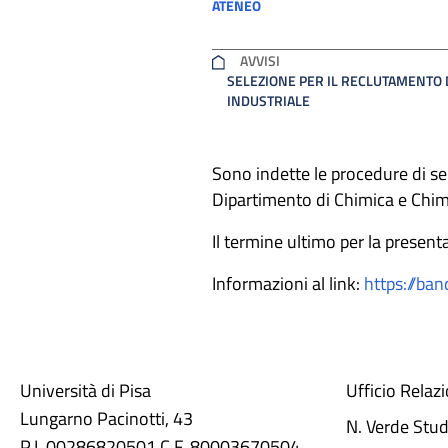
ATENEO
AVVISI
SELEZIONE PER IL RECLUTAMENTO DI
INDUSTRIALE
Sono indette le procedure di sel
Dipartimento di Chimica e Chimi
Il termine ultimo per la presen
Informazioni al link:
https://ba
Università di Pisa
Ufficio Relaz
Lungarno Pacinotti, 43
N. Verde Stu
P.I. 00286820501 C.F. 80003670504