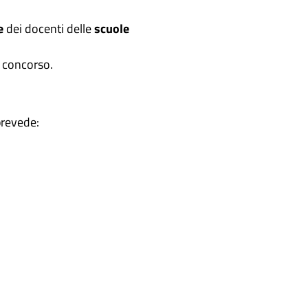
e
dei docenti delle
scuole
i concorso.
prevede: