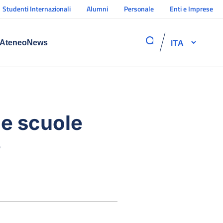
Studenti Internazionali
Alumni
Personale
Enti e Imprese
ITA
Ateneo
News
le scuole
e