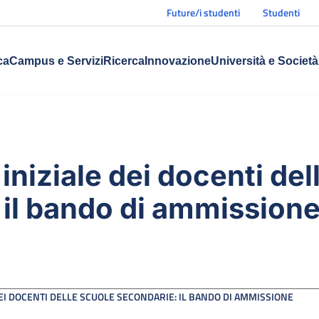
Future/i studenti
Studenti
ca
Campus e Servizi
Ricerca
Innovazione
Università e Società
niziale dei docenti del
 il bando di ammission
EI DOCENTI DELLE SCUOLE SECONDARIE: IL BANDO DI AMMISSIONE